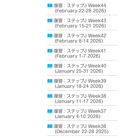
復習：ステップJ Week44
(February 22-28 2026)
復習：ステップJ Week43
(February 15-21 2026)
復習：ステップJ Week42
(February 8-14 2026)
復習：ステップJ Week41
(February 1-7 2026)
復習：ステップJ Week40
(January 25-31 2026)
復習：ステップJ Week39
(January 18-24 2026)
復習：ステップJ Week38
(January 11-17 2026)
復習：ステップJ Week37
(January 4-10 2026)
復習：ステップJ Week36
(December 22-28 2025)