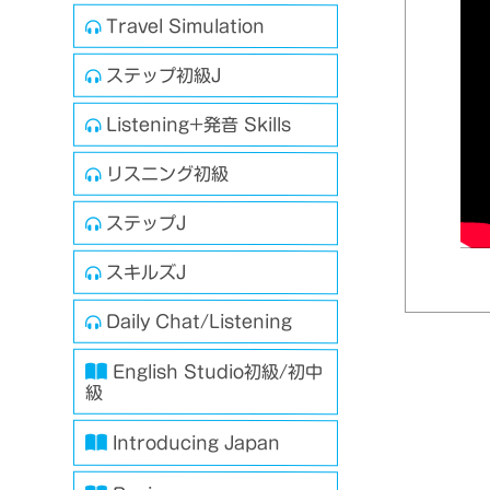
Travel Simulation
ステップ初級J
Listening+発音 Skills
リスニング初級
ステップJ
スキルズJ
Daily Chat/Listening
English Studio初級/初中
級
Introducing Japan