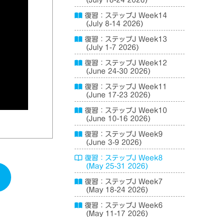
(July 18-24 2026)
復習：ステップJ Week14
(July 8-14 2026)
復習：ステップJ Week13
(July 1-7 2026)
復習：ステップJ Week12
(June 24-30 2026)
復習：ステップJ Week11
(June 17-23 2026)
復習：ステップJ Week10
(June 10-16 2026)
復習：ステップJ Week9
(June 3-9 2026)
復習：ステップJ Week8
(May 25-31 2026)
復習：ステップJ Week7
(May 18-24 2026)
復習：ステップJ Week6
(May 11-17 2026)