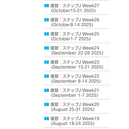
復習：ステップJ Week27
(October15-21 2025)
復習：ステップJ Week26
(October8-14 2025)
復習：ステップJ Week25
(October1-7 2025)
復習：ステップJ Week24
(September 22-28 2025)
復習：ステップJ Week23
(September 15-21 2025)
復習：ステップJ Week22
(September 8-14 2025)
復習：ステップJ Week21
(September 1-7 2025)
復習：ステップJ Week20
(August 25-31 2025)
復習：ステップJ Week19
(August 18-24 2025)