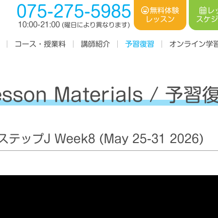
075-275-5985
レ
無料体験
スケ
レッスン
10:00-21:00
(曜日により異なります)
コース・授業料
オンライン学
講師紹介
予習復習
esson Materials / 予習
テップJ Week8 (May 25-31 2026)