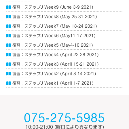
復習：ステップJ Week9 (June 3-9 2021)
復習：ステップJ Week8 (May 25-31 2021)
復習：ステップJ Week7 (May 18-24 2021)
復習：ステップJ Week6 (May11-17 2021)
復習：ステップJ Week5 (May4-10 2021)
復習：ステップJ Week4 (April 22-28 2021)
復習：ステップJ Week3 (April 15-21 2021)
復習：ステップJ Week2 (April 8-14 2021)
復習：ステップJ Week1 (April 1-7 2021)
075-275-5985
10:00-21:00
(曜日により異なります)