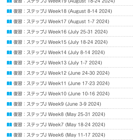
復習：ステップJ Week19 (August 18-24 2024)
復習：ステップJ Week18 (August 8-14 2024)
復習：ステップJ Week17 (August 1-7 2024)
復習：ステップJ Week16 (July 25-31 2024)
復習：ステップJ Week15 (July 18-24 2024)
復習：ステップJ Week14 (July 8-14 2024)
復習：ステップJ Week13 (July 1-7 2024)
復習：ステップJ Week12 (June 24-30 2024)
復習：ステップJ Week11 (June 17-23 2024)
復習：ステップJ Week10 (June 10-16 2024)
復習：ステップJ Week9 (June 3-9 2024)
復習：ステップJ Week8 (May 25-31 2024)
復習：ステップJ Week7 (May 18-24 2024)
復習：ステップJ Week6 (May 11-17 2024)