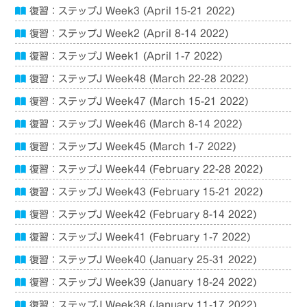
復習：ステップJ Week3 (April 15-21 2022)
復習：ステップJ Week2 (April 8-14 2022)
復習：ステップJ Week1 (April 1-7 2022)
復習：ステップJ Week48 (March 22-28 2022)
復習：ステップJ Week47 (March 15-21 2022)
復習：ステップJ Week46 (March 8-14 2022)
復習：ステップJ Week45 (March 1-7 2022)
復習：ステップJ Week44 (February 22-28 2022)
復習：ステップJ Week43 (February 15-21 2022)
復習：ステップJ Week42 (February 8-14 2022)
復習：ステップJ Week41 (February 1-7 2022)
復習：ステップJ Week40 (January 25-31 2022)
復習：ステップJ Week39 (January 18-24 2022)
復習：ステップJ Week38 (January 11-17 2022)