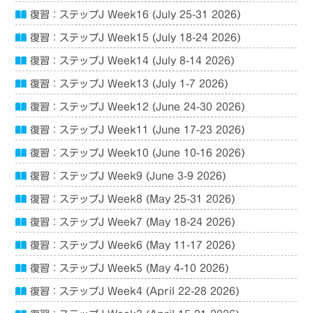
復習：ステップJ Week16 (July 25-31 2026)
復習：ステップJ Week15 (July 18-24 2026)
復習：ステップJ Week14 (July 8-14 2026)
復習：ステップJ Week13 (July 1-7 2026)
復習：ステップJ Week12 (June 24-30 2026)
復習：ステップJ Week11 (June 17-23 2026)
復習：ステップJ Week10 (June 10-16 2026)
復習：ステップJ Week9 (June 3-9 2026)
復習：ステップJ Week8 (May 25-31 2026)
復習：ステップJ Week7 (May 18-24 2026)
復習：ステップJ Week6 (May 11-17 2026)
復習：ステップJ Week5 (May 4-10 2026)
復習：ステップJ Week4 (April 22-28 2026)