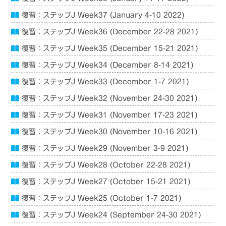
復習：ステップJ Week37 (January 4-10 2022)
復習：ステップJ Week36 (December 22-28 2021)
復習：ステップJ Week35 (December 15-21 2021)
復習：ステップJ Week34 (December 8-14 2021)
復習：ステップJ Week33 (December 1-7 2021)
復習：ステップJ Week32 (November 24-30 2021)
復習：ステップJ Week31 (November 17-23 2021)
復習：ステップJ Week30 (November 10-16 2021)
復習：ステップJ Week29 (November 3-9 2021)
復習：ステップJ Week28 (October 22-28 2021)
復習：ステップJ Week27 (October 15-21 2021)
復習：ステップJ Week25 (October 1-7 2021)
復習：ステップJ Week24 (September 24-30 2021)