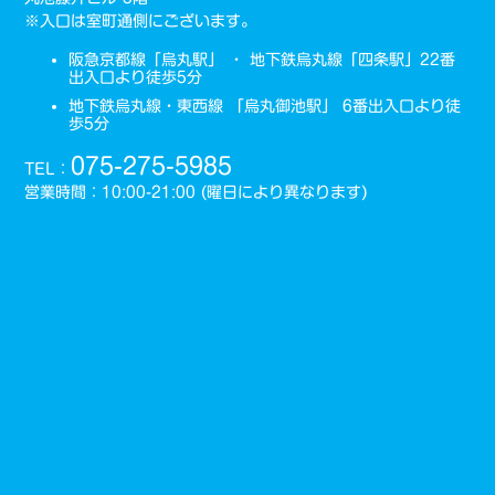
※入口は室町通側にございます。
阪急京都線「烏丸駅」 ・ 地下鉄烏丸線「四条駅」22番
出入口より徒歩5分
地下鉄烏丸線・東西線 「烏丸御池駅」 6番出入口より徒
歩5分
075-275-5985
TEL：
営業時間：10:00-21:00 (曜日により異なります)