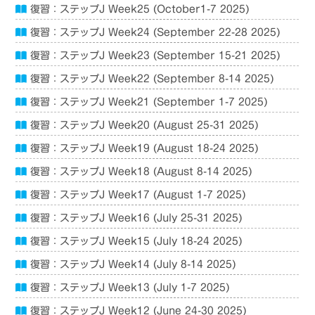
復習：ステップJ Week25 (October1-7 2025)
復習：ステップJ Week24 (September 22-28 2025)
復習：ステップJ Week23 (September 15-21 2025)
復習：ステップJ Week22 (September 8-14 2025)
復習：ステップJ Week21 (September 1-7 2025)
復習：ステップJ Week20 (August 25-31 2025)
復習：ステップJ Week19 (August 18-24 2025)
復習：ステップJ Week18 (August 8-14 2025)
復習：ステップJ Week17 (August 1-7 2025)
復習：ステップJ Week16 (July 25-31 2025)
復習：ステップJ Week15 (July 18-24 2025)
復習：ステップJ Week14 (July 8-14 2025)
復習：ステップJ Week13 (July 1-7 2025)
復習：ステップJ Week12 (June 24-30 2025)