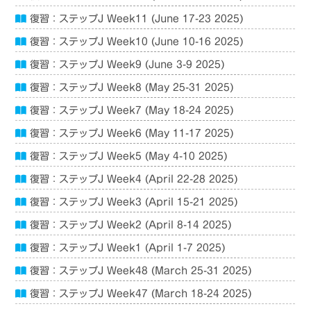
復習：ステップJ Week11 (June 17-23 2025)
復習：ステップJ Week10 (June 10-16 2025)
復習：ステップJ Week9 (June 3-9 2025)
復習：ステップJ Week8 (May 25-31 2025)
復習：ステップJ Week7 (May 18-24 2025)
復習：ステップJ Week6 (May 11-17 2025)
復習：ステップJ Week5 (May 4-10 2025)
復習：ステップJ Week4 (April 22-28 2025)
復習：ステップJ Week3 (April 15-21 2025)
復習：ステップJ Week2 (April 8-14 2025)
復習：ステップJ Week1 (April 1-7 2025)
復習：ステップJ Week48 (March 25-31 2025)
復習：ステップJ Week47 (March 18-24 2025)