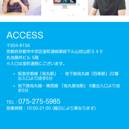
ACCESS
〒604-8156
京都府京都市中京区室町通蛸薬師下ル山伏山町５４０
丸池藤井ビル 5階
※入口は室町通側にございます。
阪急京都線「烏丸駅」 ・ 地下鉄烏丸線「四条駅」22番
出入口より徒歩5分
地下鉄烏丸線・東西線 「烏丸御池駅」 6番出入口より徒
歩5分
075-275-5985
TEL：
営業時間：10:00-21:00 (曜日により異なります)