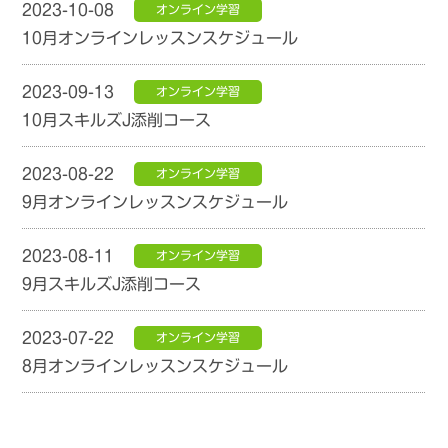
2023-10-08
オンライン学習
10月オンラインレッスンスケジュール
2023-09-13
オンライン学習
10月スキルズJ添削コース
2023-08-22
オンライン学習
9月オンラインレッスンスケジュール
2023-08-11
オンライン学習
9月スキルズJ添削コース
2023-07-22
オンライン学習
8月オンラインレッスンスケジュール