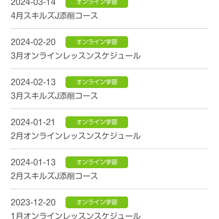
2024-03-14
オンライン学習
4月スキルズJ添削コース
2024-02-20
オンライン学習
3月オンラインレッスンスケジュール
2024-02-13
オンライン学習
3月スキルズJ添削コース
2024-01-21
オンライン学習
2月オンラインレッスンスケジュール
2024-01-13
オンライン学習
2月スキルズJ添削コース
2023-12-20
オンライン学習
1月オンラインレッスンスケジュール