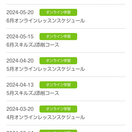
2024-05-20
オンライン学習
6月オンラインレッスンスケジュール
2024-05-15
オンライン学習
6月スキルズJ添削コース
2024-04-20
オンライン学習
5月オンラインレッスンスケジュール
2024-04-13
オンライン学習
5月スキルズJ添削コース
2024-03-20
オンライン学習
4月オンラインレッスンスケジュール