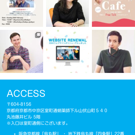
ACCESS
〒604-8156
京都府京都市中京区室町通蛸薬師下ル山伏山町５４０
丸池藤井ビル 5階
※入口は室町通側にございます。
阪急京都線「烏丸駅」 ・ 地下鉄烏丸線「四条駅」22番