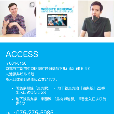
ACCESS
〒604-8156
京都府京都市中京区室町通蛸薬師下ル山伏山町５４０
丸池藤井ビル 5階
※入口は室町通側にございます。
阪急京都線「烏丸駅」 ・ 地下鉄烏丸線「四条駅」22番
出入口より徒歩5分
地下鉄烏丸線・東西線 「烏丸御池駅」 6番出入口より徒
歩5分
075-275-5985
TEL：