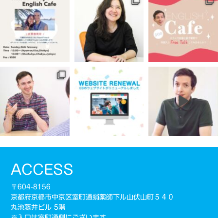
ACCESS
〒604-8156
京都府京都市中京区室町通蛸薬師下ル山伏山町５４０
丸池藤井ビル 5階
※入口は室町通側にございます。