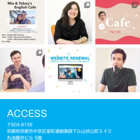
ACCESS
〒604-8156
京都府京都市中京区室町通蛸薬師下ル山伏山町５４０
丸池藤井ビル 5階