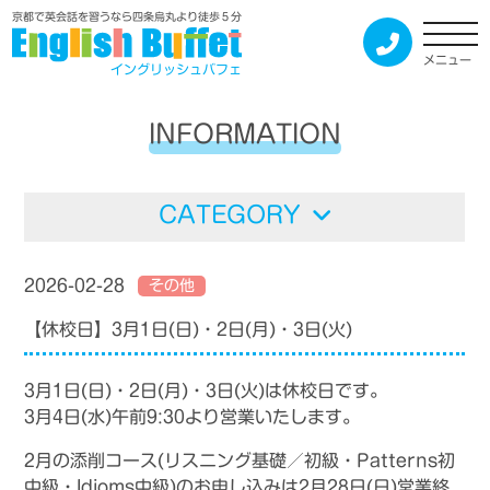
京都で英会話を習うなら四条烏丸より徒歩５分
メニュー
イングリッシュバフェ
INFORMATION
CATEGORY
2026-02-28
その他
【休校日】3月1日(日)・2日(月)・3日(火)
3月1日(日)・2日(月)・3日(火)は休校日です。
3月4日(水)午前9:30より営業いたします。
2月
の添削コース(リスニング基礎／初級・
Patterns初
中級・Idioms中級)
のお申し込みは2
月28
日(日)営業終