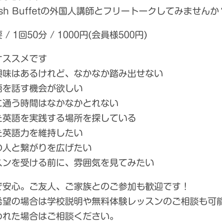
lish Buffetの外国人講師とフリートークしてみませんか
/ 1回50分 / 1000円(会員様500円)
オススメです
興味はあるけれど、なかなか踏み出せない
語を話す機会が欲しい
に通う時間はなかなかとれない
た英語を実践する場所を探している
た英語力を維持したい
の人と繋がりを広げたい
スンを受ける前に、雰囲気を見てみたい
で安心。ご友人、ご家族とのご参加も歓迎です！
希望の場合は学校説明や無料体験レッスンのご相談も可
われた場合はご相談ください。