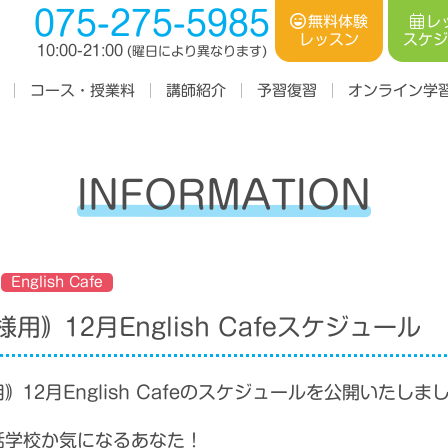
075-275-5985
レ
無料体験
スケ
レッスン
10:00-21:00
(曜日により異なります)
コース・授業料
オンライン学
講師紹介
予習復習
INFORMATION
English Cafe
用｠12月English Cafeスケジュール
｠12月English Cafeのスケジュールを公開いたしま
話学校か気になるあなた！