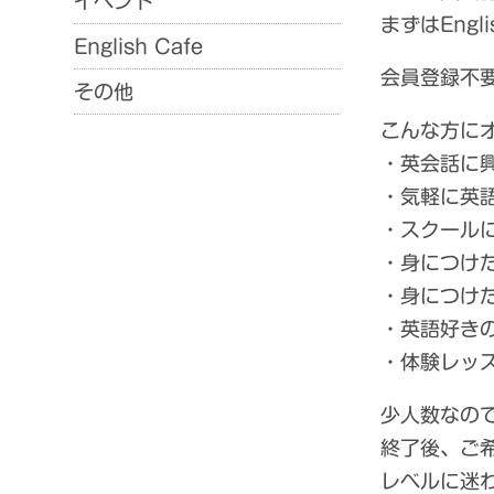
イベント
まずはEng
English Cafe
会員登録不要 
その他
こんな方に
・英会話に
・気軽に英
・スクール
・身につけ
・身につけ
・英語好き
・体験レッ
少人数なの
終了後、ご
レベルに迷